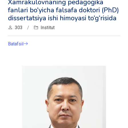
Xamrakulovnaning pedagogika
fanlari bo‘yicha falsafa doktori (PhD)
dissertatsiya ishi himoyasi to‘g‘risida
303
/
Institut
Batafsil