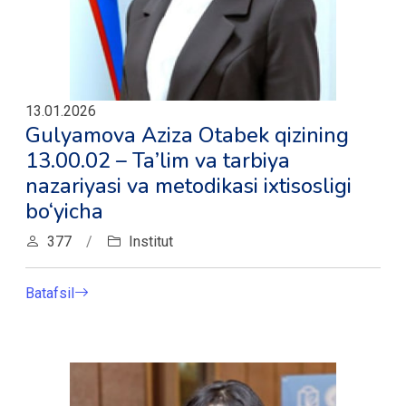
13.01.2026
Gulyamova Aziza Otabek qizining
13.00.02 – Ta’lim va tarbiya
nazariyasi va metodikasi ixtisosligi
bo‘yicha
377
/
Institut
Batafsil