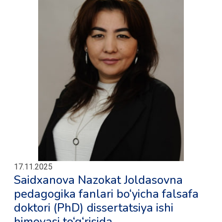
17.11.2025
Saidxanova Nazokat Joldasovna
pedagogika fanlari bo‘yicha falsafa
doktori (PhD) dissertatsiya ishi
himoyasi to‘g‘risida