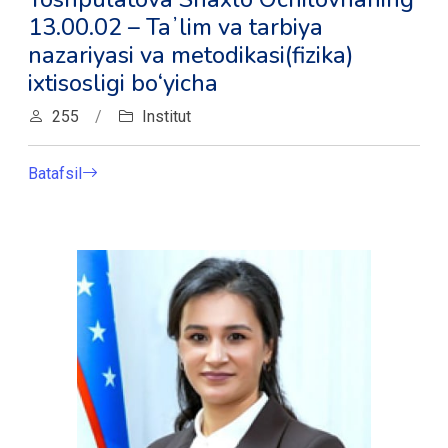
13.00.02 – Taʼlim va tarbiya
nazariyasi va metodikasi(fizika)
ixtisosligi bо‘yicha
255
/
Institut
Batafsil