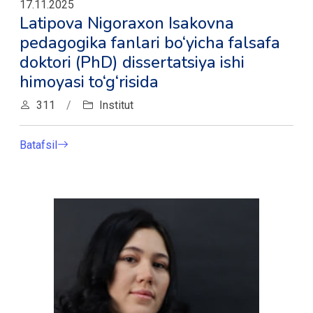
17.11.2025
Latipova Nigoraxon Isakovna
pedagogika fanlari bo‘yicha falsafa
doktori (PhD) dissertatsiya ishi
himoyasi to‘g‘risida
311
/
Institut
Batafsil