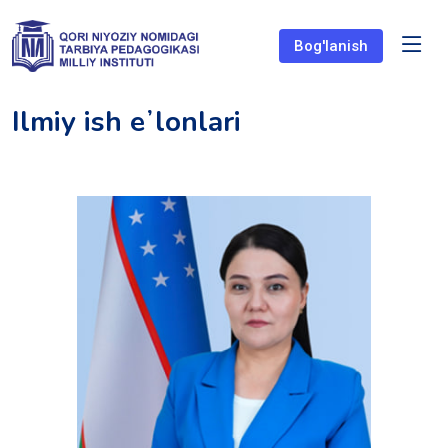
Bog'lanish
Ilmiy ish eʼlonlari