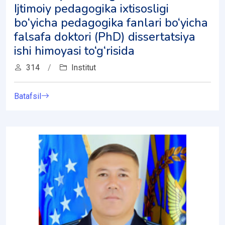
Ijtimoiy pedagogika ixtisosligi
bо‘yicha pedagogika fanlari bo‘yicha
falsafa doktori (PhD) dissertatsiya
ishi himoyasi to‘g‘risida
314
/
Institut
Batafsil